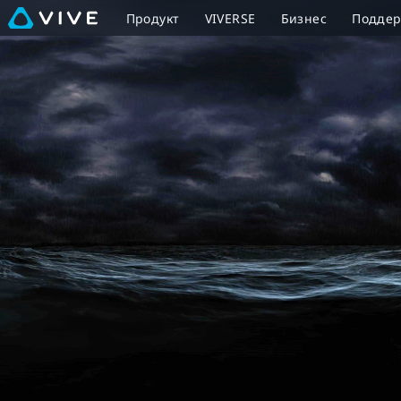
7
Продукт
VIVERSE
Бизнес
Подде
Чудес
(7
Miracles)
–
VR
фильм,
получивший
награды