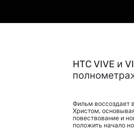
фестивалей|
VIVE
Experiences
HTC VIVE и V
полнометраж
Фильм воссоздает 
Христом, основывая
повествование и но
положить начало н