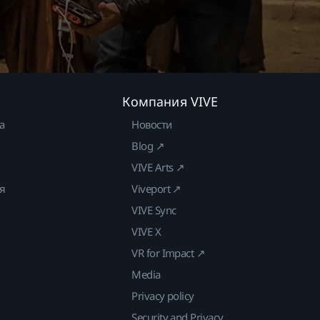
Компания VIVE
а
Новости
Blog ↗
VIVE Arts ↗
ия
Viveport ↗
VIVE Sync
VIVE X
VR for Impact ↗
Media
Privacy policy
Security and Privacy