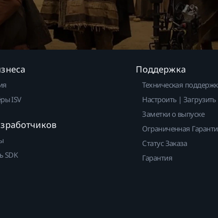
изнеса
Поддержка
ия
Техническая поддержк
ры ISV
Настроить | Загрузить
Заметки о выпуске
азработчиков
Ограниченная Гарант
ы
Статус Заказа
ь SDK
Гарантия