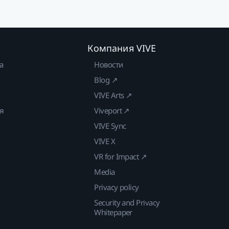
Компания VIVE
а
Новости
Blog ↗
VIVE Arts ↗
ия
Viveport ↗
VIVE Sync
VIVE X
VR for Impact ↗
Media
Privacy policy
Security and Privacy
Whitepaper