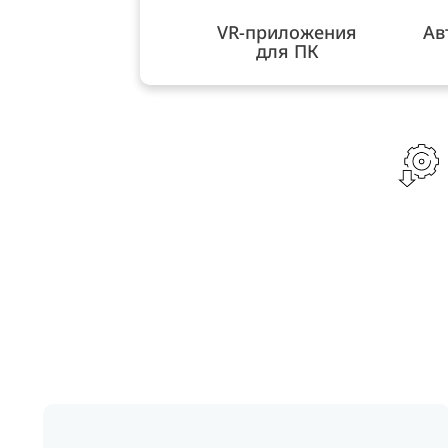
VR-приложения
Ав
для ПК