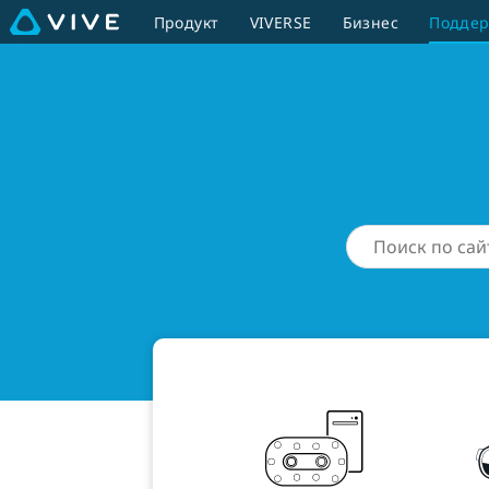
Как
Продукт
VIVERSE
Бизнес
Подде
мы
можем
помочь?