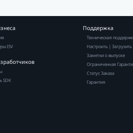
изнеса
Поддержка
ия
Техническая поддержк
ры ISV
Настроить | Загрузить
Заметки о выпуске
азработчиков
Ограниченная Гарант
ы
Статус Заказа
ь SDK
Гарантия