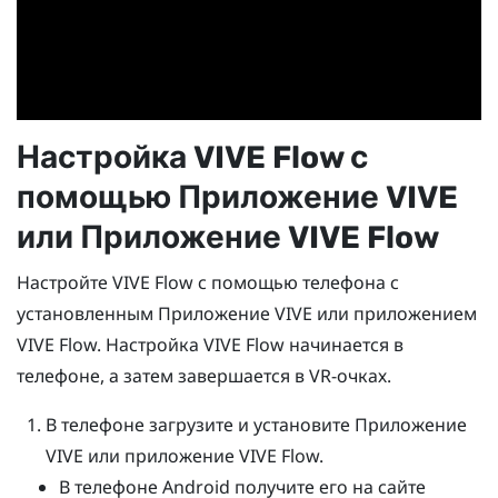
Настройка
VIVE Flow
с
помощью
Приложение VIVE
или
Приложение VIVE Flow
Настройте
VIVE Flow
с помощью телефона с
установленным
Приложение VIVE
или приложением
VIVE Flow
. Настройка
VIVE Flow
начинается в
телефоне, а затем завершается в VR-очках.
В телефоне загрузите и установите
Приложение
VIVE
или приложение
VIVE Flow
.
В телефоне
Android
получите его на сайте