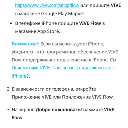
или поищите
VIVE
https://www.vive.com/setup/flow
в магазине
Google Play Маркет
.
В телефоне
iPhone
поищите
VIVE Flow
в
магазине
App Store
.
Внимание!:
Если вы используете
iPhone
,
убедитесь, что программное обеспечение
VIVE
Flow
поддерживает подключение к
iPhone
. См.
Почему очки VIVE Flow не могут подключиться к
.
iPhone?
В зависимости от телефона, откройте
Приложение VIVE
или
Приложение VIVE Flow
.
На экране
Добро пожаловать!
нажмите
VIVE
Flow
.