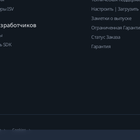
ры ISV
Настроить | Загрузить
Заметки о выпуске
азработчиков
Ограниченная Гарант
ы
Статус Заказа
ь SDK
Гарантия
е
Cookies