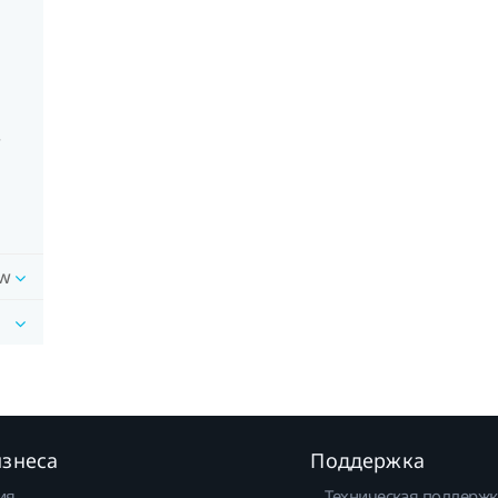
w
ow
изнеса
Поддержка
ия
Техническая поддержк