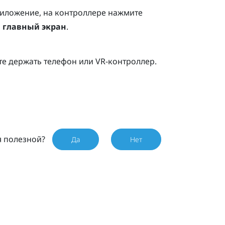
риложение, на контроллере нажмите
а главный экран
.
те держать телефон или VR-контроллер.
я полезной?
Да
Нет