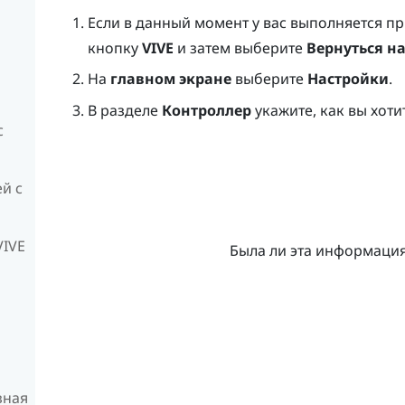
Если в данный момент у вас выполняется п
кнопку
VIVE
и затем выберите
Вернуться н
На
главном экране
выберите
Настройки
.
В разделе
Контроллер
укажите, как вы хоти
с
й с
VIVE
Была ли эта информаци
зная