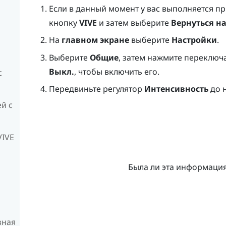
Если в данный момент у вас выполняется п
кнопку
VIVE
и затем выберите
Вернуться н
На
главном экране
выберите
Настройки
.
Выберите
Общие
, затем нажмите переключ
Выкл.
, чтобы включить его.
с
Передвиньте регулятор
Интенсивность
до н
й с
VIVE
Была ли эта информаци
зная