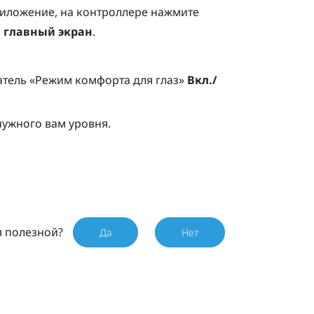
риложение, на контроллере нажмите
а главный экран
.
атель «Режим комфорта для глаз»
Вкл./
ужного вам уровня.
я полезной?
Да
Нет