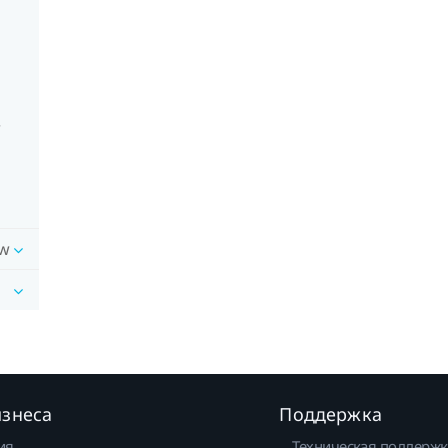
w
ow
изнеса
Поддержка
ия
Техническая поддержк