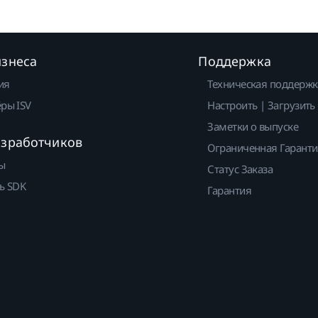
изнеса
Поддержка
ия
Техническая поддержк
ры ISV
Настроить | Загрузить
Заметки о выпуске
азработчиков
Ограниченная Гарант
ы
Статус Заказа
ь SDK
Гарантия