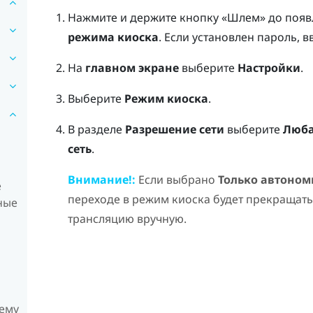
Нажмите и держите кнопку «Шлем» до появ
режима киоска
.
Если установлен пароль, вв
На
главном экране
выберите
Настройки
.
Выберите
Режим киоска
.
В разделе
Разрешение сети
выберите
Люба
сеть
.
Внимание!:
Если выбрано
Только автоно
е
переходе в режим киоска будет прекращать
ные
трансляцию вручную.
чему