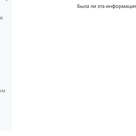
Была ли эта информаци
 в
ом