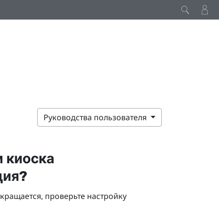
Руководства пользователя
м киоска
ция?
екращается, проверьте настройку