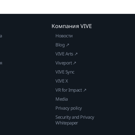
Компания VIVE
а
Новости
Blog ↗
VIVE Arts ↗
ия
Viveport ↗
VIVE Sync
VIVE X
VR for Impact ↗
Media
Privacy policy
Security and Privacy
Whitepaper