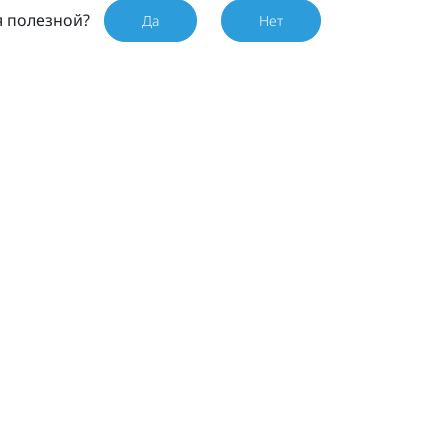
я полезной?
Да
Нет