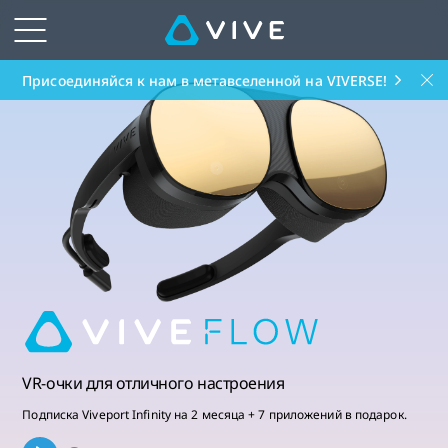
VIVE
СНГ
Присоединяйся к нам в метавселенной на VIVERSE!
|
Купить
систему
виртуальной
реальности
VIVE
VR-очки для отличного настроения
Подписка Viveport Infinity на 2 месяца + 7 приложений в подарок.