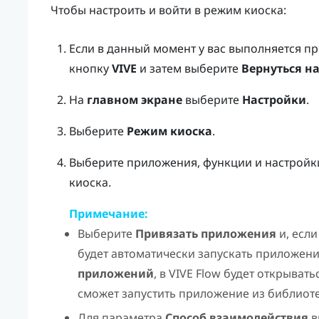
Чтобы настроить и войти в режим киоска:
Если в данный момент у вас выполняется п
кнопку
VIVE
и затем выберите
Вернуться н
На
главном экране
выберите
Настройки
.
Выберите
Режим киоска
.
Выберите приложения, функции и настройки
киоска.
Примечание:
Выберите
Привязать приложения
и, есл
будет автоматически запускать приложени
приложений
, в
VIVE Flow
будет открыватьс
сможет запустить приложение из библиот
Для параметра
Способ взаимодействия
в