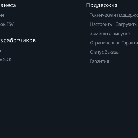
изнеса
Поддержка
ия
Техническая поддержк
ры ISV
Настроить | Загрузить
Заметки о выпуске
азработчиков
Ограниченная Гарант
ы
Статус Заказа
ь SDK
Гарантия