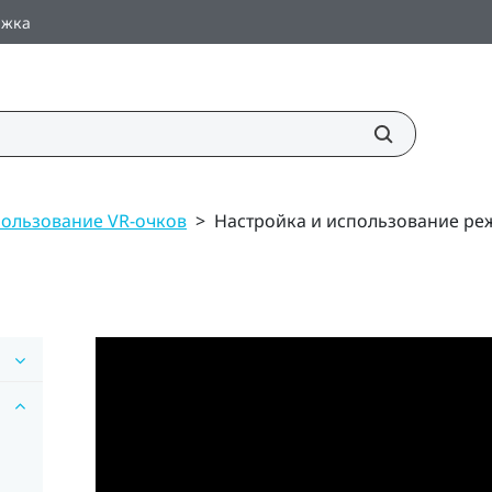
ржка
ользование VR-очков
>
Настройка и использование ре