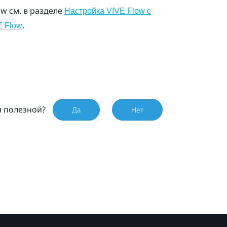
ow
см. в разделе
Настройка VIVE Flow с
.
E Flow
я полезной?
Да
Нет