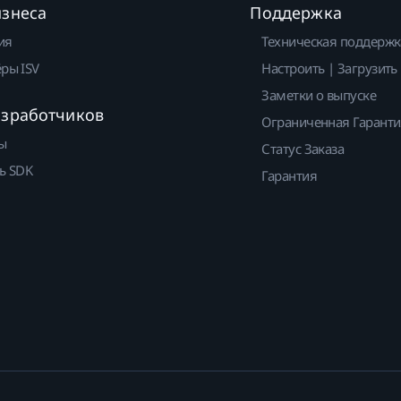
изнеса
Поддержка
ия
Техническая поддержк
ры ISV
Настроить | Загрузить
Заметки о выпуске
азработчиков
Ограниченная Гарант
ы
Статус Заказа
ь SDK
Гарантия