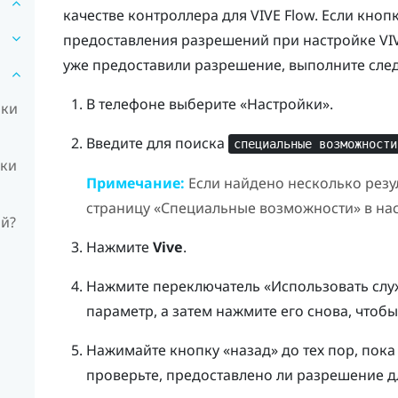
качестве контроллера для
VIVE Flow
. Если кноп
предоставления разрешений при настройке
VI
уже предоставили разрешение, выполните сле
В телефоне выберите «Настройки».
йки
Введите для поиска
специальные возможности
жки
Примечание:
Если найдено несколько резул
страницу «Специальные возможности» в нас
ой?
Нажмите
Vive
.
Нажмите переключатель «Использовать сл
параметр, а затем нажмите его снова, чтобы
Нажимайте кнопку «назад» до тех пор, пока
проверьте, предоставлено ли разрешение 