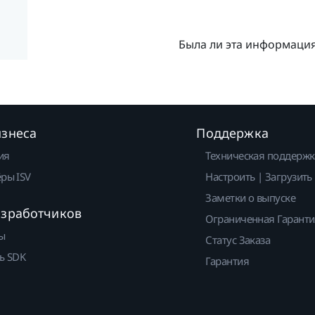
Была ли эта информаци
изнеса
Поддержка
ия
Техническая поддержк
ры ISV
Настроить | Загрузить
Заметки о выпуске
азработчиков
Ограниченная Гарант
ы
Статус Заказа
ь SDK
Гарантия