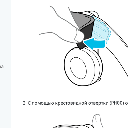
ва
С помощью крестовидной отвертки (
) 
PH00