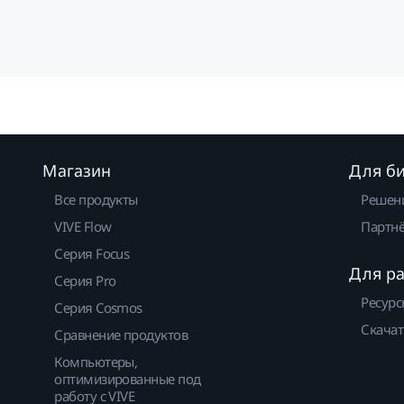
Магазин
Для б
Все продукты
Решен
VIVE Flow
Партнё
Серия Focus
Для р
Серия Pro
Ресурс
Серия Cosmos
Скачат
Сравнение продуктов
Компьютеры,
оптимизированные под
работу с VIVE