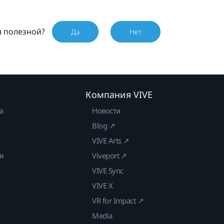
я полезной?
Да
Нет
Компания VIVE
а
Новости
Blog ↗
VIVE Arts ↗
ия
Viveport ↗
VIVE Sync
VIVE X
VR for Impact ↗
Media