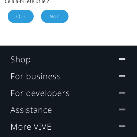
Cela a-t-il été utile ?
Oui
Non
Shop
For business
For developers
Assistance
More VIVE