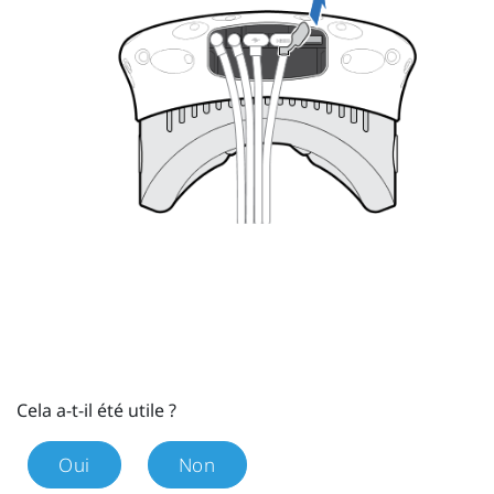
Cela a-t-il été utile ?
Oui
Non