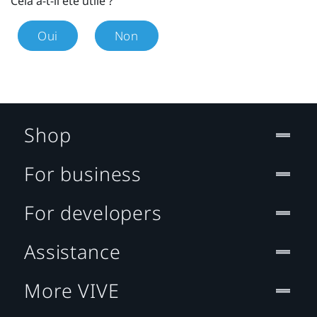
Cela a-t-il été utile ?
Oui
Non
Shop
For business
For developers
Assistance
More VIVE