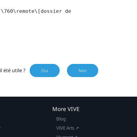
]\760\remote\[dossier de
il été utile ?
Oui
Non
More VIVE
Blog
r
VIVE Arts ↗