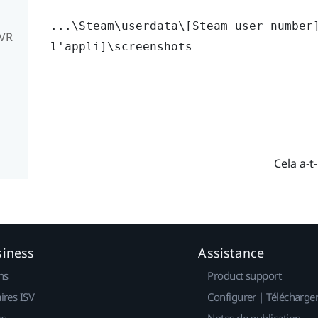
...\Steam\userdata\[Steam user number
mVR
l'appli]\screenshots
Cela a-t-
siness
Assistance
ns
Product support
ires ISV
Configurer | Télécharge