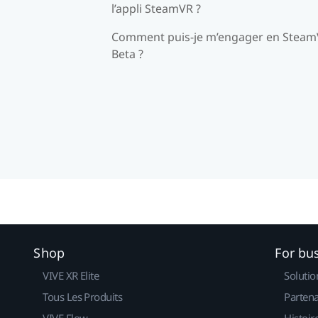
l’appli SteamVR ?
Comment puis-je m’engager en Stea
Beta ?
Shop
For bu
VIVE XR Elite
Solutio
Tous Les Produits
Partena