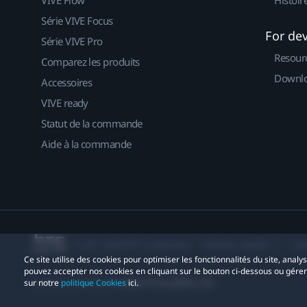
VIVE Flow
Histoir
Série VIVE Focus
For de
Série VIVE Pro
Resour
Comparez les produits
Downlo
Accessoires
VIVE ready
Statut de la commande
Aide à la commande
© 2011-2026 HTC Corporation
Mentions Légales
Co
Ce site utilise des cookies pour optimiser les fonctionnalités du site, anal
pouvez accepter nos cookies en cliquant sur le bouton ci-dessous ou gére
sur notre
politique Cookies
ici.
Contact confidentialité:
Global-Privacy@htc.com