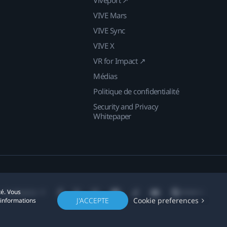
Viveport ↗
VIVE Mars
VIVE Sync
VIVE X
VR for Impact ↗
Médias
Politique de confidentialité
Security and Privacy
Whitepaper
té. Vous
Localisation
J'ACCEPTE
Cookie preferences
'informations