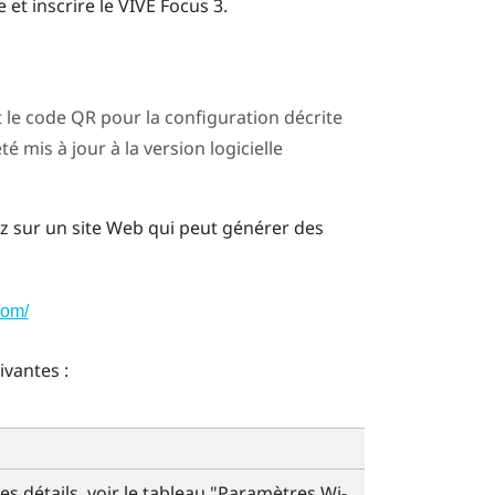
 et inscrire le
VIVE Focus 3
.
t le code QR pour la configuration décrite
 mis à jour à la version logicielle
ez sur un site Web qui peut générer des
com/
vantes :
es détails, voir le tableau "‍Paramètres
Wi-