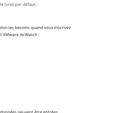
 (vrai) par défaut.
elon les besoins quand vous inscrivez
nt
VMware AirWatch
:
données peuvent être entrées