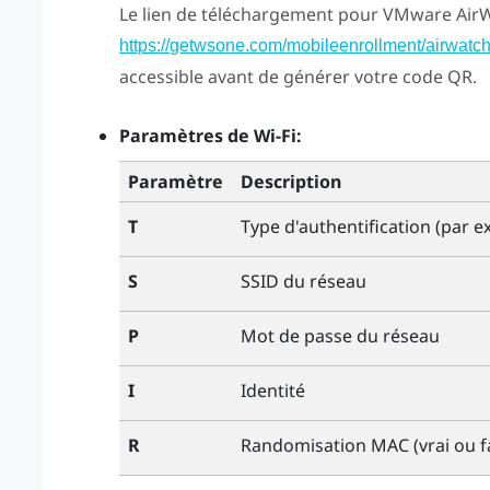
Le lien de téléchargement pour
VMware Air
https://getwsone.com/mobileenrollment/airwatc
accessible avant de générer votre code QR.
Paramètres de
Wi-Fi
:
Paramètre
Description
T
Type d'authentification (par 
S
SSID du réseau
P
Mot de passe du réseau
I
Identité
R
Randomisation MAC (vrai ou f