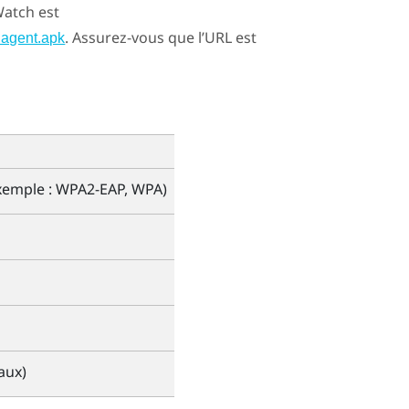
Watch
est
. Assurez-vous que l’URL est
hagent.apk
exemple : WPA2-EAP, WPA)
aux)