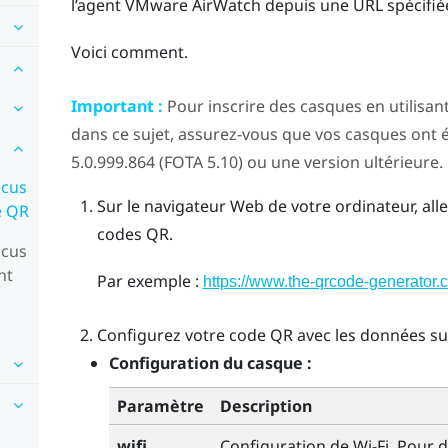
l’agent
VMware AirWatch
depuis une URL spécifiée
Voici comment.
Important :
Pour inscrire des casques en utilisan
dans ce sujet, assurez-vous que vos casques ont été
5.0.999.864 (FOTA 5.10) ou une version ultérieure.
ocus
Sur le navigateur Web de votre ordinateur, all
e QR
codes QR.
ocus
nt
Par exemple :
https://www.the-qrcode-generator.
Configurez votre code QR avec les données sui
Configuration du casque :
Paramètre
Description
wifi
Configuration de
Wi-Fi
. Pour d