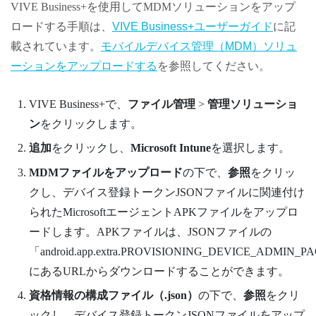
VIVE Business+
を使用してMDMソリューションをアップ
ロードする手順は、
VIVE Business+ユーザーガイド
に記
載されています。
モバイルデバイス管理（MDM）ソリュ
ーションをアップロードする
を参照してください。
VIVE Business+
で、
ファイル管理
>
管理ソリューショ
ン
をクリックします。
追加
をクリックし、
Microsoft Intune
を選択します。
MDMファイルをアップロード
の下で、
参照
をクリッ
クし、デバイス登録トークンJSONファイルに関連付け
られたMicrosoftエージェントAPKファイルをアップロ
ードします。APKファイルは、JSONファイルの
「android.app.extra.PROVISIONING_DEVICE_ADM
にあるURLからダウンロードすることができます。
資格情報の構成ファイル（.json）
の下で、
参照
をクリ
ックし、デバイス登録トークンJSONファイルをアップ