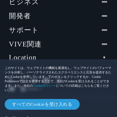
ビジネス
開発者
サポート
VIVE関連
Location
このサイトは、ウェブサイトの機能を最適化し、ウェブサイトのパフォーマ
ンスを分析し、パーソナライズされたエクスペリエンスと広告を提供するた
めにCookieを使用しています。下のボタンをクリックするか、Cookie
Preferencesで設定を管理することで、当社のCookieを受け入れることができ
ます。また、当社の
Cookieポリシー
についての詳細はこちらをご覧くださ
い。
© 2011-2026 HTC Corporation
すべてのCookieを受け入れる
Cookies
法的情報