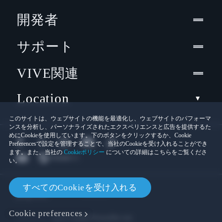
開発者
サポート
VIVE関連
Location
このサイトは、ウェブサイトの機能を最適化し、ウェブサイトのパフォーマ
ンスを分析し、パーソナライズされたエクスペリエンスと広告を提供するた
めにCookieを使用しています。下のボタンをクリックするか、Cookie
Preferencesで設定を管理することで、当社のCookieを受け入れることができ
ます。また、当社の
Cookieポリシー
についての詳細はこちらをご覧くださ
い。
© 2011-2026 HTC Corporation
すべてのCookieを受け入れる
Cookies
法的情報
Cookie preferences
プライバシー連絡先:
Global-Privacy@htc.com