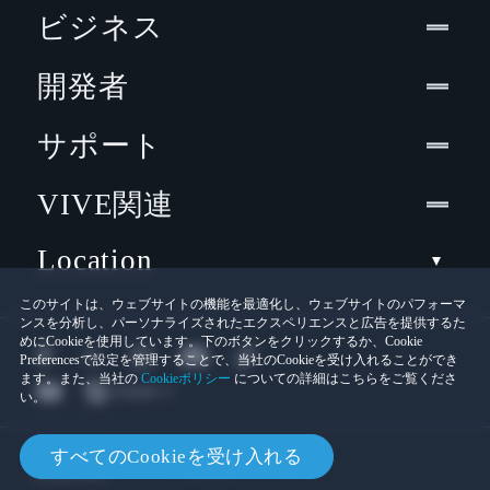
ビジネス
開発者
サポート
VIVE関連
Location
このサイトは、ウェブサイトの機能を最適化し、ウェブサイトのパフォーマ
ンスを分析し、パーソナライズされたエクスペリエンスと広告を提供するた
めにCookieを使用しています。下のボタンをクリックするか、Cookie
Preferencesで設定を管理することで、当社のCookieを受け入れることができ
ます。また、当社の
Cookieポリシー
についての詳細はこちらをご覧くださ
い。
© 2011-2026 HTC Corporation
すべてのCookieを受け入れる
Cookies
法的情報