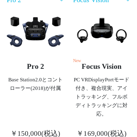
Cosmos
Elite
な
ど
の
New
Pro 2
Focus Vision
機
Base Station2.0とコント
PC VRDisplayPortモード
能
ローラー(2018)が付属
付き、複合現実、アイ
トラッキング、フルボ
や
ディトラッキングに対
応。
仕
様
￥150,000(税込)
￥169,000(税込)