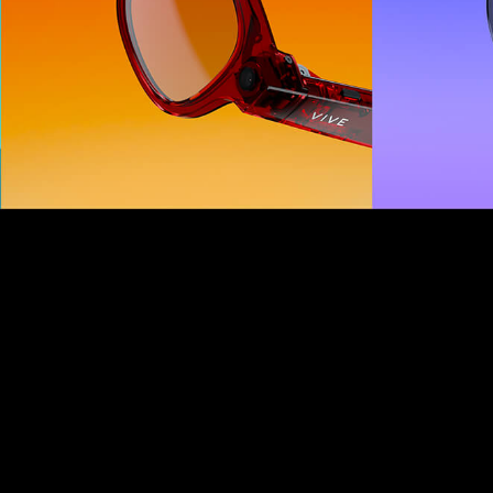
ャ
ル
リ
ア
リ
テ
ィ
の
体
験