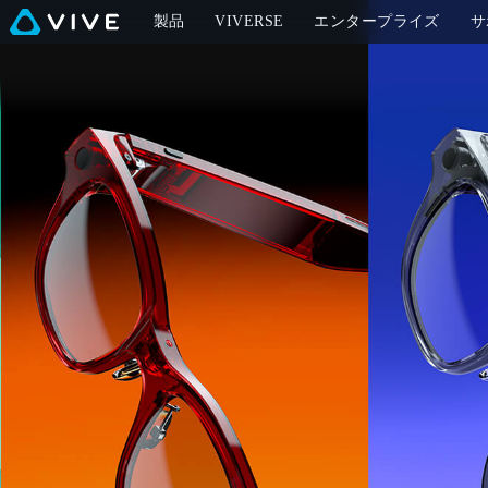
想
製品
VIVERSE
エンタープライズ
サ
像
を
超
え
た
バ
ー
チ