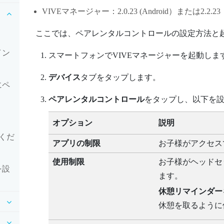
VIVEマネージャー
：2.0.23 (
Android
）または2.2.23
ここでは、ペアレンタルコントロールの設定方法と
イン
スマートフォンで
VIVEマネージャー
を起動しま
デバイス
タブをタップします。
にペ
ペアレンタルコントロール
をタップし、以下を
オプション
説明
くだ
アプリの制限
お子様がアクセス
使用制限
お子様がヘッドセ
を設
ます。
休憩リマインダー
休憩を取るように