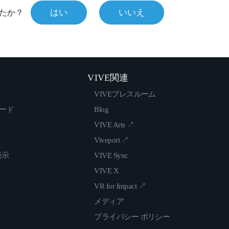
はい
いいえ
たか？
VIVE関連
VIVEプレスルーム
ロード
Blog
VIVE Arts ↗
Viveport ↗
表示
VIVE Sync
VIVE X
VR for Impact ↗
メディア
プライバシー ポリシー