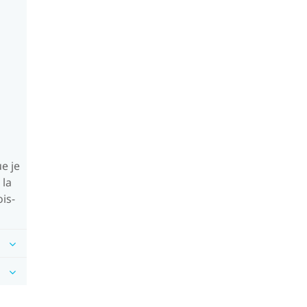
e je
 la
is-