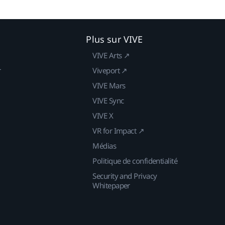
Plus sur VIVE
VIVE Arts ↗
r
Viveport ↗
VIVE Mars
VIVE Sync
VIVE X
VR for Impact ↗
Médias
Politique de confidentialité
Security and Privacy
Whitepaper