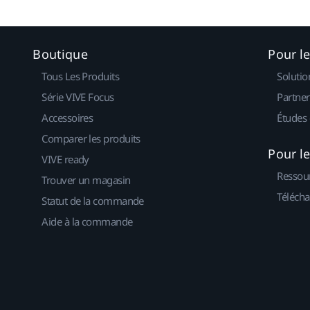
Boutique
Pour l
Tous Les Produits
Solutio
Série VIVE Focus
Partner
Accessoires
Études 
Comparer les produits
Pour l
VIVE ready
Ressou
Trouver un magasin
Télécha
Statut de la commande
Aide à la commande