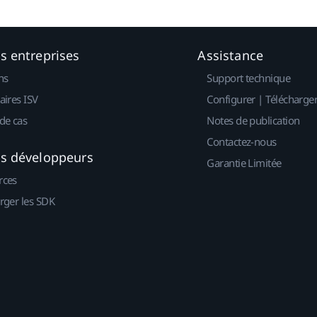
es entreprises
Assistance
ns
Support technique
aires ISV
Configurer | Télécharge
de cas
Notes de publication
Contactez-nous
es développeurs
Garantie Limitée
rces
rger les SDK