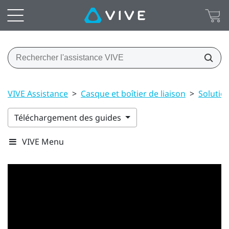
VIVE Assistance
>
Casque et boîtier de liaison
>
Soluti
Téléchargement des guides
VIVE Menu