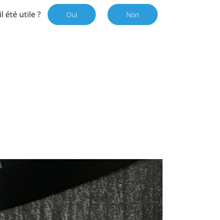
il été utile ?
Oui
Non