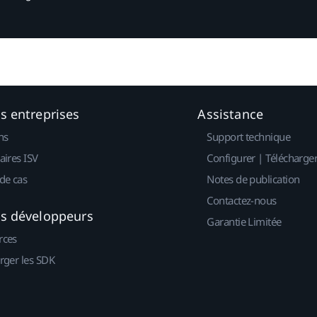
es entreprises
Assistance
ns
Support technique
aires ISV
Configurer | Télécharge
de cas
Notes de publication
Contactez-nous
es développeurs
Garantie Limitée
rces
rger les SDK