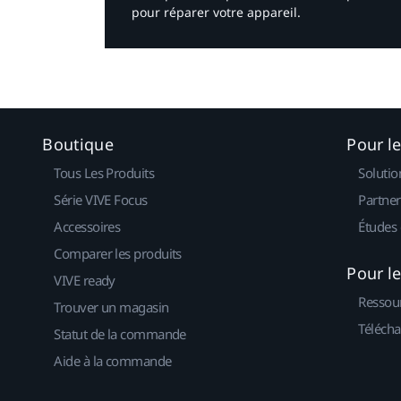
pour réparer votre appareil.​
Boutique
Pour l
Tous Les Produits
Solutio
Série VIVE Focus
Partner
Accessoires
Études 
Comparer les produits
Pour l
VIVE ready
Ressou
Trouver un magasin
Télécha
Statut de la commande
Aide à la commande