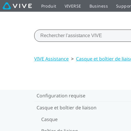
Produit
VIVERSE
Business
Suppor
VIVE Assistance
>
Casque et boîtier de liai
Configuration requise
Casque et boîtier de liaison
Casque
Boîtier de liaison