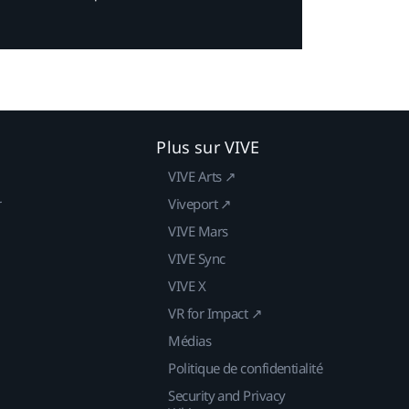
Plus sur VIVE
VIVE Arts ↗
r
Viveport ↗
VIVE Mars
VIVE Sync
VIVE X
VR for Impact ↗
Médias
Politique de confidentialité
Security and Privacy