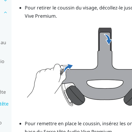
Pour retirer le coussin du visage, décollez-le jus
Vive Premium
.
 au
dio
ête
tête
o
Pour remettre en place le coussin, insérez les on
base du
Serre tête Audio Vive Premium
.