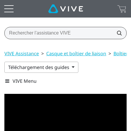
VIVE Assistance
>
Casque et boîtier de liaison
>
Boîtier 
Téléchargement des guides
VIVE Menu