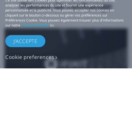
Ce site utilise des cookies pour optimiser les fonctionnalités du site,
Pièces de rechange
analyser les performances du site et fournir une expérience
personnalisée et la publicité. Vous pouvez accepter nos cookies en
cliquant sur le bouton ci-dessous ou gérer vos préférences sur
Préférences Cookie. Vous pouvez également trouver plus d'informations
sur notre
politique Cookies
ici.
J'ACCEPTE
Cookie preferences
Pièces de rechange
VIVE authentiques​
Acheter maintenant sur iFixit​