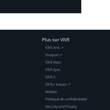
Plus sur VIVE
VIVE Arts ↗
r
Viveport ↗
VIVE Mars
VIVE Sync
VIVE X
VR for Impact ↗
Médias
Politique de confidentialité
Security and Privacy