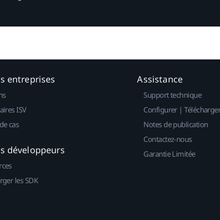
es entreprises
Assistance
ns
Support technique
aires ISV
Configurer | Télécharge
de cas
Notes de publication
Contactez-nous
es développeurs
Garantie Limitée
rces
rger les SDK