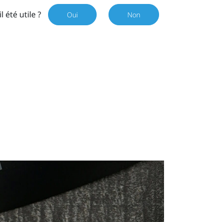
il été utile ?
Oui
Non