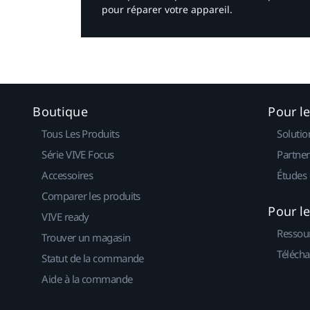
pour réparer votre appareil.​
Boutique
Pour l
Tous Les Produits
Solutio
Série VIVE Focus
Partner
Accessoires
Études 
Comparer les produits
Pour l
VIVE ready
Ressou
Trouver un magasin
Télécha
Statut de la commande
Aide à la commande