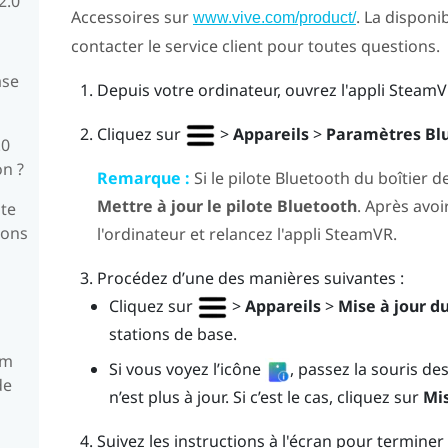
2.0
Accessoires sur
. La disponib
www.vive.com/product/
contacter le service client pour toutes questions.
ase
Depuis votre ordinateur, ouvrez l'appli
SteamV
Cliquez sur
>
Appareils
>
Paramètres Bl
.0
on ?
Remarque :
Si le pilote
Bluetooth
du boîtier de
Mettre à jour le pilote Bluetooth
. Après avoir
te
ions
l'ordinateur et relancez l'appli
SteamVR
.
Procédez d’une des manières suivantes :
Cliquez sur
>
Appareils
>
Mise à jour 
stations de base.
um
Si vous voyez l’icône
, passez la souris d
de
n’est plus à jour. Si c’est le cas, cliquez sur
Mis
Suivez les instructions à l'écran pour terminer