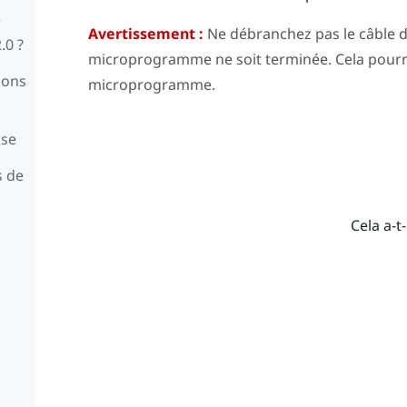
r
Avertissement :
Ne débranchez pas le câble d’
.0 ?
microprogramme ne soit terminée. Cela pourra
ions
microprogramme.
ase
s de
Cela a-t-