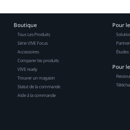
Boutique
Pour l
Tous Les Produits
Solutio
Série VIVE Focus
Partner
Accessoires
Études 
Comparer les produits
Pour l
VIVE ready
Ressou
Trouver un magasin
Télécha
Statut de la commande
Aide à la commande