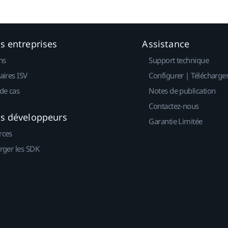
es entreprises
Assistance
ns
Support technique
aires ISV
Configurer | Télécharge
de cas
Notes de publication
Contactez-nous
es développeurs
Garantie Limitée
rces
rger les SDK