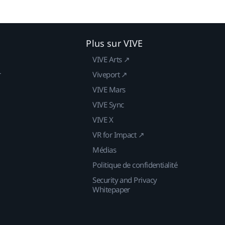
Plus sur VIVE
VIVE Arts ↗
r
Viveport ↗
VIVE Mars
VIVE Sync
VIVE X
VR for Impact ↗
Médias
Politique de confidentialité
Security and Privacy
Whitepaper