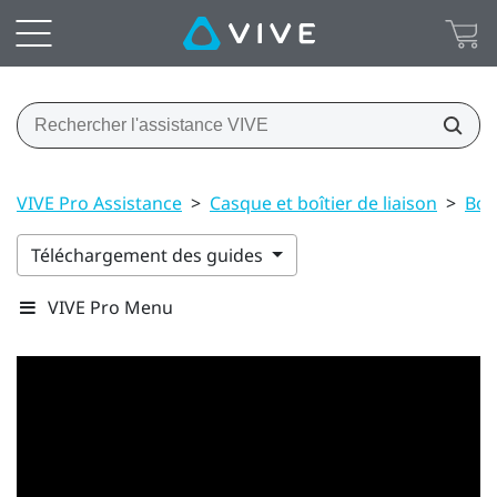
VIVE Pro Assistance
>
Casque et boîtier de liaison
>
Boît
Téléchargement des guides
VIVE Pro Menu