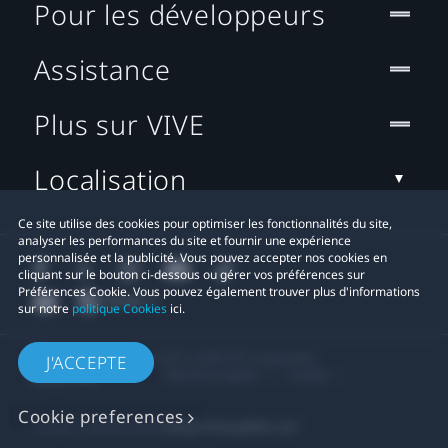
Pour les développeurs
Assistance
Plus sur VIVE
Localisation
Ce site utilise des cookies pour optimiser les fonctionnalités du site,
analyser les performances du site et fournir une expérience
personnalisée et la publicité. Vous pouvez accepter nos cookies en
cliquant sur le bouton ci-dessous ou gérer vos préférences sur
Préférences Cookie. Vous pouvez également trouver plus d'informations
sur notre
politique Cookies
ici.
© 2011-2026 HTC Corporation
J'ACCEPTE
Mentions Légales
Cookies
Cookie preferences
Contact confidentialité:
Global-Privacy@htc.com