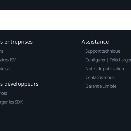
es entreprises
Assistance
ns
Support technique
aires ISV
Configurer | Télécharge
de cas
Notes de publication
Contactez-nous
es développeurs
Garantie Limitée
rces
rger les SDK