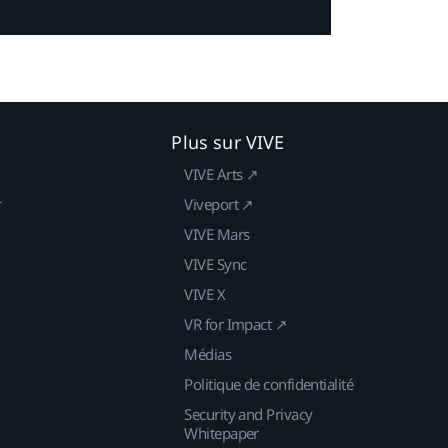
Plus sur VIVE
VIVE Arts ↗
r
Viveport ↗
VIVE Mars
VIVE Sync
VIVE X
VR for Impact ↗
Médias
Politique de confidentialité
Security and Privacy
Whitepaper