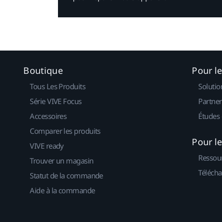
Boutique
Pour l
Tous Les Produits
Solutio
Série VIVE Focus
Partner
Accessoires
Études 
Comparer les produits
Pour l
VIVE ready
Ressou
Trouver un magasin
Télécha
Statut de la commande
Aide à la commande