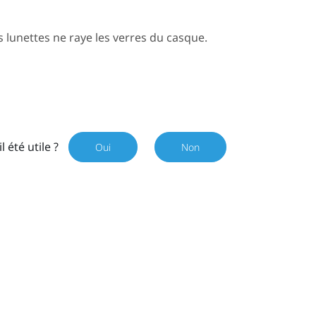
 lunettes ne raye les verres du casque.
il été utile ?
Oui
Non