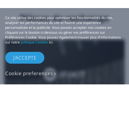
Pièces de rechange
Ce site utilise des cookies pour optimiser les fonctionnalités du site,
analyser les performances du site et fournir une expérience
personnalisée et la publicité. Vous pouvez accepter nos cookies en
cliquant sur le bouton ci-dessous ou gérer vos préférences sur
Préférences Cookie. Vous pouvez également trouver plus d'informations
sur notre
politique Cookies
ici.
J'ACCEPTE
Cookie preferences
Pièces de rechange
VIVE authentiques​
Acheter maintenant sur iFixit​