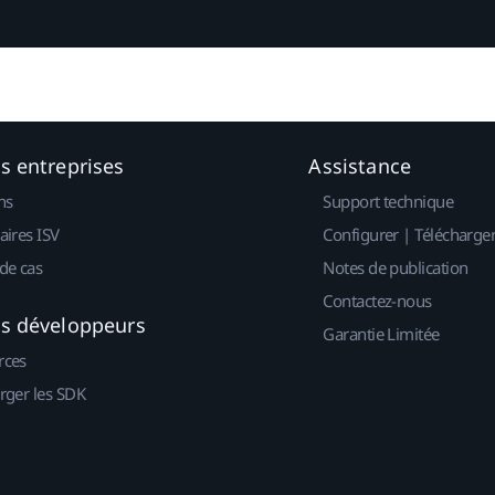
es entreprises
Assistance
ns
Support technique
aires ISV
Configurer | Télécharge
de cas
Notes de publication
Contactez-nous
es développeurs
Garantie Limitée
rces
rger les SDK