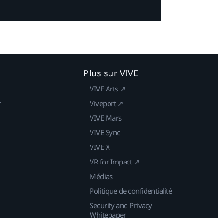
Plus sur VIVE
VIVE Arts ↗
r
Viveport ↗
VIVE Mars
VIVE Sync
VIVE X
VR for Impact ↗
Médias
Politique de confidentialité
Security and Privacy
Whitepaper