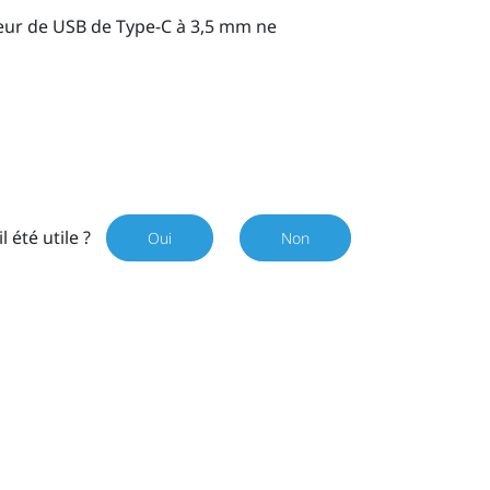
teur de
USB de Type-C
à 3,5 mm ne
il été utile ?
Oui
Non