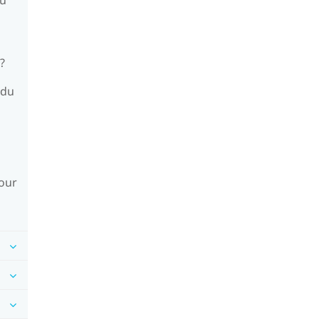
?
 du
jour