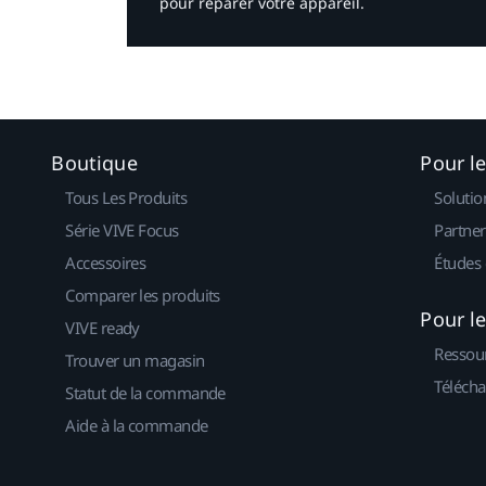
pour réparer votre appareil.​
Boutique
Pour l
Tous Les Produits
Solutio
Série VIVE Focus
Partner
Accessoires
Études 
Comparer les produits
Pour l
VIVE ready
Ressou
Trouver un magasin
Télécha
Statut de la commande
Aide à la commande