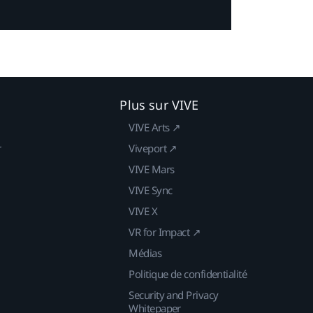
Plus sur VIVE
VIVE Arts ↗
r
Viveport ↗
VIVE Mars
VIVE Sync
VIVE X
VR for Impact ↗
Médias
Politique de confidentialité
Security and Privacy
Whitepaper