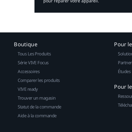
pour réparer votre appareil.​
Boutique
Pour l
Tous Les Produits
Solutio
Série VIVE Focus
Partner
Accessoires
Études 
Comparer les produits
Pour l
VIVE ready
Ressou
Trouver un magasin
Télécha
Statut de la commande
Aide à la commande