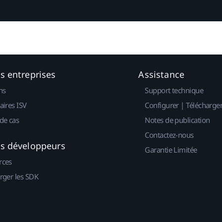
es entreprises
Assistance
ns
Support technique
aires ISV
Configurer | Télécharge
de cas
Notes de publication
Contactez-nous
es développeurs
Garantie Limitée
rces
rger les SDK