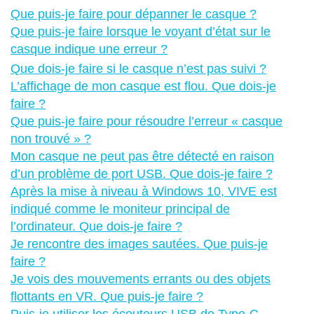
Que puis-je faire pour dépanner le casque ?
Que puis-je faire lorsque le voyant d’état sur le
casque indique une erreur ?
Que dois-je faire si le casque n’est pas suivi ?
L’affichage de mon casque est flou. Que dois-je
faire ?
Que puis-je faire pour résoudre l’erreur « casque
non trouvé » ?
Mon casque ne peut pas être détecté en raison
d’un problème de port USB. Que dois-je faire ?
Après la mise à niveau à Windows 10, VIVE est
indiqué comme le moniteur principal de
l’ordinateur. Que dois-je faire ?
Je rencontre des images sautées. Que puis-je
faire ?
Je vois des mouvements errants ou des objets
flottants en VR. Que puis-je faire ?
Puis-je utiliser les écouteurs USB de Type-C