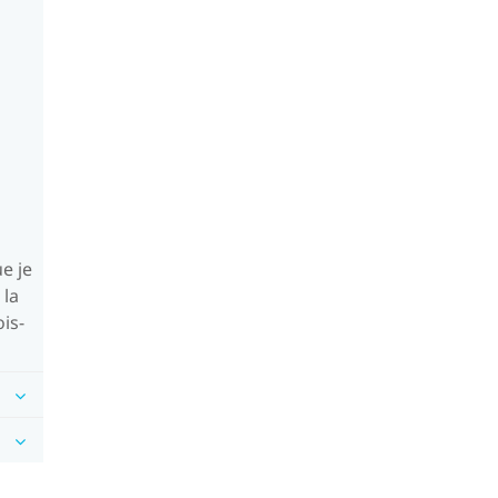
e je
 la
is-