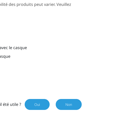
ilité des produits peut varier. Veuillez
avec le casque
casque
il été utile ?
Oui
Non