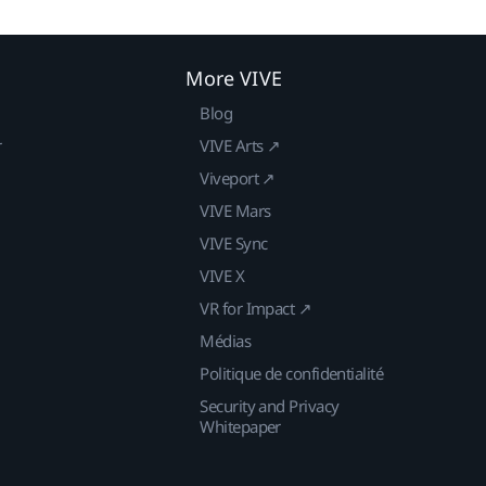
More VIVE
Blog
r
VIVE Arts ↗
Viveport ↗
VIVE Mars
VIVE Sync
VIVE X
VR for Impact ↗
Médias
Politique de confidentialité
Security and Privacy
Whitepaper