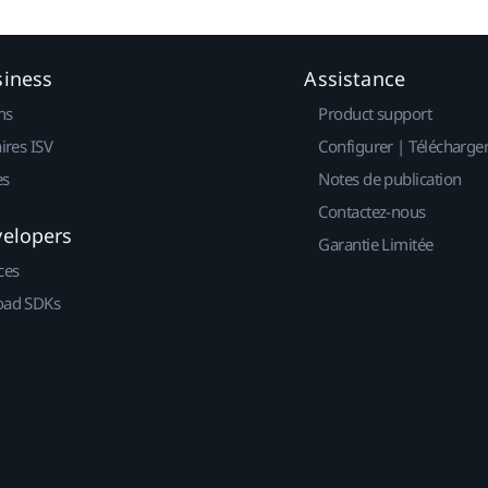
siness
Assistance
ns
Product support
ires ISV
Configurer | Télécharge
es
Notes de publication
Contactez-nous
velopers
Garantie Limitée
ces
ad SDKs