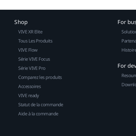
Shop
For bu
VIVE XR Elite
Solutio
Tous Les Produits
Partena
VIVE Flow
Histoir
Série VIVE Focus
For de
Série VIVE Pro
Resour
Comparez les produits
Downlo
Accessoires
VIVE ready
Statut de la commande
Aide à la commande