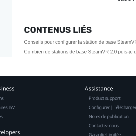
CONTENUS LIÉS
Conseils pour configurer la station de base SteamV
Combien de stations de base SteamVR 2.0 puis-je ut
siness
Assistance
ns
Product support
ires ISV
Configurer | Télécharge
es
Notes de publication
Contactez-nous
velopers
Garantie Limitée