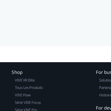
Shop
For bu
VIVE XR Elite
Solutio
Tous Les Produits
Partena
VIVE Flow
Histoir
Série VIVE Focus
For de
Série VIVE Pro