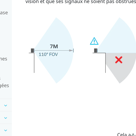
vision et que ses signaux ne soient pas obstrués
base
 mes
s
gées
Cela a-t-