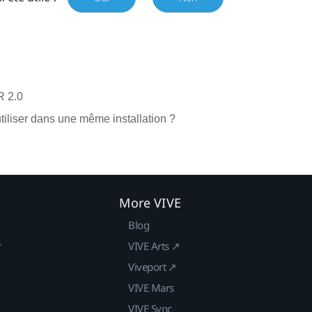
R 2.0
iliser dans une même installation ?
More VIVE
Blog
r
VIVE Arts ↗
Viveport ↗
VIVE Mars
VIVE Sync