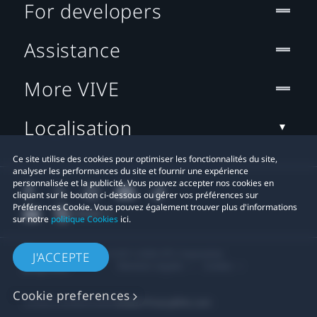
For developers
Assistance
More VIVE
Localisation
Ce site utilise des cookies pour optimiser les fonctionnalités du site,
analyser les performances du site et fournir une expérience
personnalisée et la publicité. Vous pouvez accepter nos cookies en
cliquant sur le bouton ci-dessous ou gérer vos préférences sur
Préférences Cookie. Vous pouvez également trouver plus d'informations
sur notre
politique Cookies
ici.
© 2011-2026 HTC Corporation
J'ACCEPTE
Mentions Légales
Cookies
Cookie preferences
Contact confidentialité:
Global-Privacy@htc.com