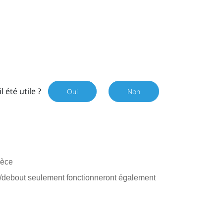
il été utile ?
Oui
Non
ièce
s/debout seulement fonctionneront également