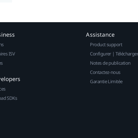
siness
Assistance
ns
Product support
ires ISV
Configurer | Télécharge
es
Notes de publication
Contactez-nous
velopers
Garantie Limitée
ces
ad SDKs