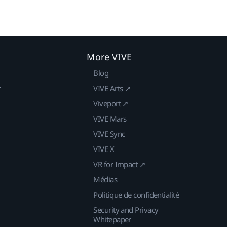
More VIVE
Blog
r
VIVE Arts ↗
Viveport ↗
VIVE Mars
VIVE Sync
VIVE X
VR for Impact ↗
Médias
Politique de confidentialité
Security and Privacy
Whitepaper