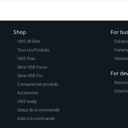
Shop
For bu
VIVE XR Elite
Solutio
Tous Les Produits
Partena
VIVE Flow
Histoir
Série VIVE Focus
For de
Série VIVE Pro
Resour
Comparez les produits
Downlo
Accessoires
VIVE ready
Statut de la commande
Aide à la commande