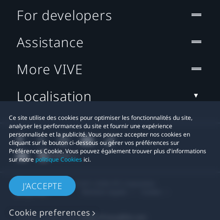
For developers
Assistance
More VIVE
Localisation
Ce site utilise des cookies pour optimiser les fonctionnalités du site,
analyser les performances du site et fournir une expérience
personnalisée et la publicité. Vous pouvez accepter nos cookies en
cliquant sur le bouton ci-dessous ou gérer vos préférences sur
Préférences Cookie. Vous pouvez également trouver plus d'informations
sur notre
politique Cookies
ici.
© 2011-2026 HTC Corporation
J'ACCEPTE
Mentions Légales
Cookies
Cookie preferences
Contact confidentialité:
Global-Privacy@htc.com