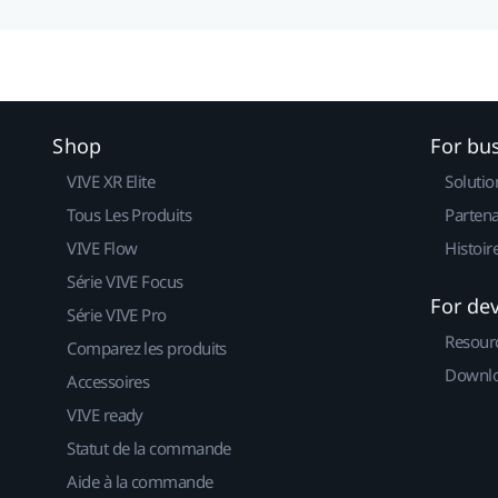
Shop
For bu
VIVE XR Elite
Solutio
Tous Les Produits
Partena
VIVE Flow
Histoir
Série VIVE Focus
For de
Série VIVE Pro
Resour
Comparez les produits
Downlo
Accessoires
VIVE ready
Statut de la commande
Aide à la commande