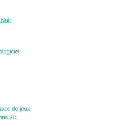
 Nuit
ologiciel
space de jeux
ions 2D