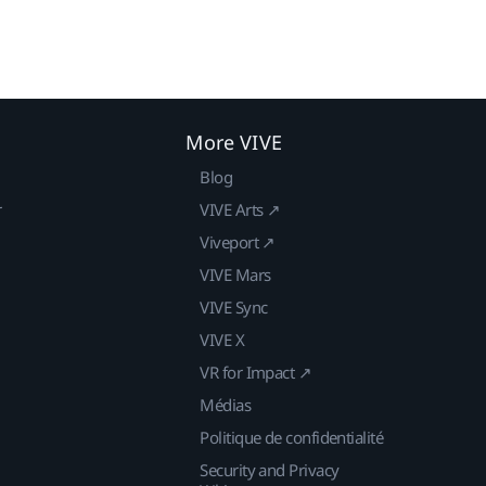
More VIVE
Blog
r
VIVE Arts ↗
Viveport ↗
VIVE Mars
VIVE Sync
VIVE X
VR for Impact ↗
Médias
Politique de confidentialité
Security and Privacy