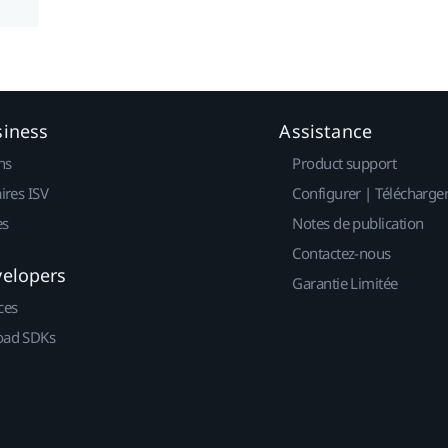
siness
Assistance
ns
Product support
ires ISV
Configurer | Télécharge
es
Notes de publication
Contactez-nous
velopers
Garantie Limitée
ces
ad SDKs