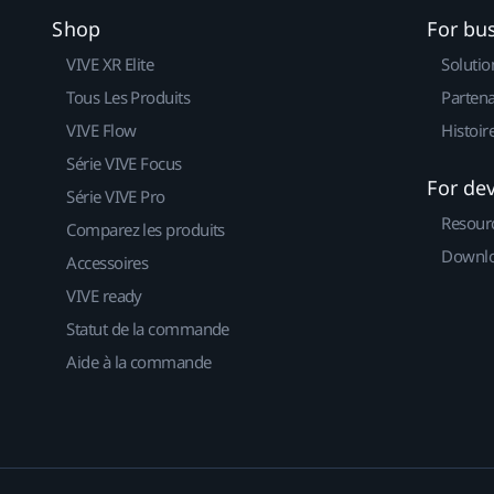
Shop
For bu
VIVE XR Elite
Solutio
Tous Les Produits
Partena
VIVE Flow
Histoir
Série VIVE Focus
For de
Série VIVE Pro
Resour
Comparez les produits
Downlo
Accessoires
VIVE ready
Statut de la commande
Aide à la commande