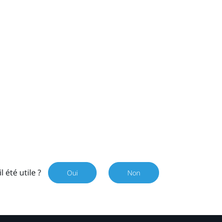
il été utile ?
Oui
Non