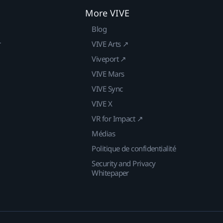
More VIVE
Blog
r
VIVE Arts ↗
Viveport ↗
VIVE Mars
VIVE Sync
VIVE X
VR for Impact ↗
Médias
Politique de confidentialité
Security and Privacy
Whitepaper