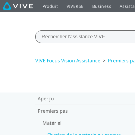
Produit
VIVERSE
Business
Assist
VIVE Focus Vision Assistance
>
Premiers p
Aperçu
Premiers pas
Matériel
Fixation de la batterie au casque