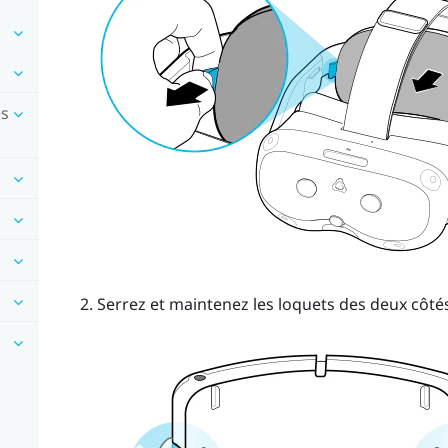
es
Serrez et maintenez les loquets des deux côtés 