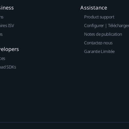
siness
Assistance
ns
Product support
ires ISV
Configurer | Télécharge
es
Notes de publication
Contactez-nous
velopers
Garantie Limitée
ces
ad SDKs