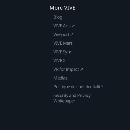
More VIVE
Blog
r
VIVE Arts ↗
Viveport ↗
VIVE Mars
VIVE Sync
VIVE X
VR for Impact ↗
Médias
Politique de confidentialité
Security and Privacy
Whitepaper