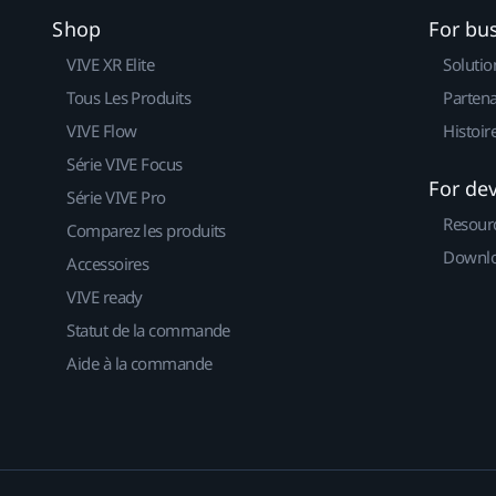
Shop
For bu
VIVE XR Elite
Solutio
Tous Les Produits
Partena
VIVE Flow
Histoir
Série VIVE Focus
For de
Série VIVE Pro
Resour
Comparez les produits
Downlo
Accessoires
VIVE ready
Statut de la commande
Aide à la commande