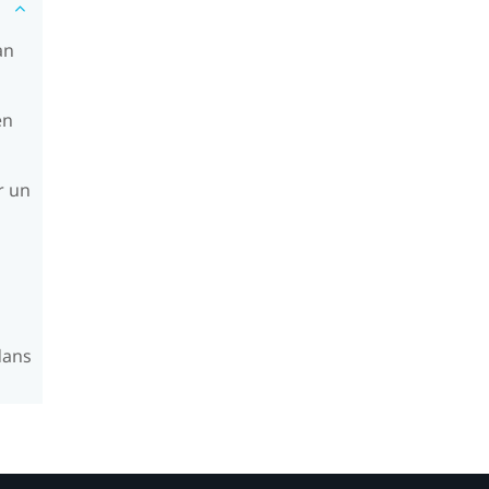
an
en
r un
dans