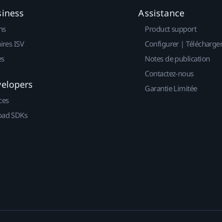
siness
Assistance
ns
Product support
ires ISV
Configurer | Télécharge
es
Notes de publication
Contactez-nous
velopers
Garantie Limitée
ces
ad SDKs