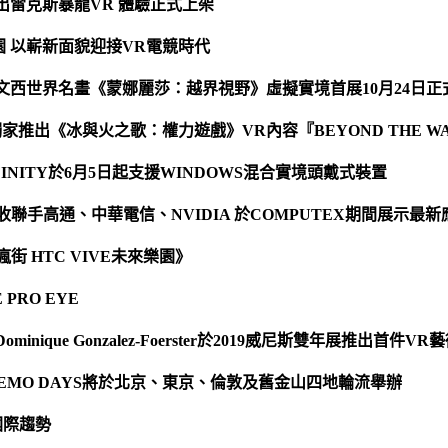
出雷克斯暴龍VR 體驗正式上架
園 以嶄新面貌迎接VR電競時代
文西世界名畫《蒙娜麗莎：越界視野》虛擬實境首展10月24日正
T獨家推出《冰與火之歌：權力遊戲》VR內容『BEYOND THE W
 INFINITY於6月5日起支援WINDOWS混合實境頭戴式裝置
豐收聯手高通、中華電信、NVIDIA 於COMPUTEX期間展示最新
街 HTC VIVE未來樂園》
PRO EYE
nique Gonzalez-Foerster於2019威尼斯雙年展推出首件VR
DEMO DAYS將於北京、東京、倫敦及舊金山四地輪流舉辦
國際趨勢