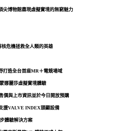
球頂尖博物館盡現虛擬實境的無窮魅力
為拆解核危機拯救全人類的英雄
野打造全台首座MR＋電競場域
次蒙娜麗莎虛擬實境體驗
MOS售價與上市資訊並於今日開放預購
起支援VALVE INDEX頭顯設備
人同步體驗解決方案