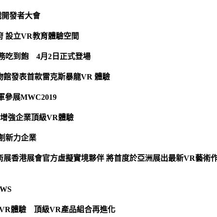
9遊戲開發者大會
政府 設立VR教育體驗空間
訂閱服務吃到飽 4月2日正式登場
博物館發表首款雷克斯暴龍VR 體驗
參展MWC2019
US 增強企業頂級VR體驗
最具創新力企業
藝術展香港展會官方虛擬實境夥伴 將首度於亞洲展出最新VR藝術作品
AWS
高階VR體驗 頂級VR產品組合再進化