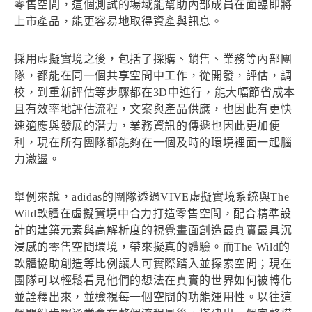
零售空間，這個測試的場域能幫助內部成員在面臨即將
上市產品，能更容易地取得資產與訊息。
採用虛擬實境之後，包括了採購、銷售、業務等內部團
隊，都能在同一個共享空間中工作，從開發，評估，調
校，到重新評估等步驟都在3D中進行，能大幅節省成本
且有效率地評估流程，文案與產品供應，也因此有更快
速適應與發展的潛力，業務資訊的傳遞也因此更加便
利，現在所有團隊都能夠在一個及時的環境裡面一起腦
力激盪。
舉例來說，adidas的團隊透過VIVE虛擬實境系統與The
Wild軟體在虛擬實境中合力打造零售空間，配合精準設
計的建築元素與高解析度的視覺畫面創造最真實最具沉
浸感的零售空間環境，帶來擬真的體驗。而The Wild的
軟體協助創造等比例讓人可實際踏入並探索空間；現在
團隊可以輕鬆看見他們的想法在真實的世界如何被轉化
並詮釋出來，並檢視每一個空間的功能運用性。以往這