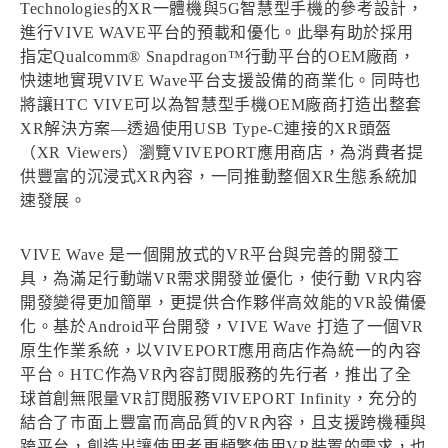
Technologies的XR一體機與5G智慧型手機的參考設計，
進行VIVE WAVE平台的預載和優化。此舉有助於採用
指定Qualcomm® Snapdragon™行動平台的OEM廠商，
快速地實現VIVE Wave平台支援設備的商業化。同時也
將讓HTC VIVE可以為智慧型手機OEM廠商打造出整套
XR解決方案—透過使用USB Type-C連接的XR頭盔
（XR Viewers）瀏覽VIVEPORT應用商店，為消費者提
供豐富的沉浸式XR內容，一同推動整個XR生態系統加
速發展。
VIVE Wave 是一個開放式的VR平台與完善的開發工
具，為滿足行動端VR需求開發並優化，使行動 VR内容
開發變得更加簡單，更提供合作夥伴高效能的VR設備優
化。基於Android平台開發，VIVE Wave 打造了一個VR
原生作業系統，以VIVEPORT應用商店作為統一的內容
平台。HTC作為VR內容訂閱服務的先行者，推出了全
球首創無限量VR訂閱服務VIVEPORT Infinity，充分的
結合了市面上豐富而高品質的VR內容，且支援跨機種與
跨平台，創造出讓使用者更頻繁使用VR裝置的需求，也