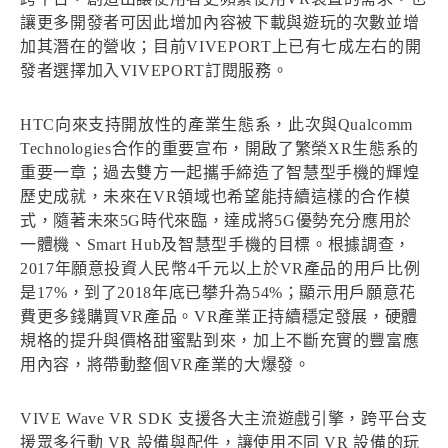
讓更多開發者可因此增加內容被下載與遊玩的次數並增
加其潛在的營收；目前VIVEPORT上已有七成左右的開
發者選擇加入VIVEPORT訂閱服務。
HTC向來支持開放性的產業生態系，此次與Qualcomm
Technologies合作的重要宣布，開啟了繁榮XR生態系的
重要一章；過去雙方一起攜手締造了智慧型手機的輝煌
歷史成就，未來在VR領域也希望能持續這樣的合作模
式，隨著未來5G時代來臨，達成將5G優勢充分應用於
一體機、Smart Hub及智慧型手機的目標。根據調查，
2017年願意投資人民幣4千元以上於VR產品的用戶比例
是17%，到了2018年底已攀升為54%；顯示用戶願意花
費更多錢購買VR產品。VR產業正持續穩定發展，硬體
規格的提升與價格甜蜜點到來，加上不斷充實的豐富應
用內容，將帶動整個VR產業的大爆發。
VIVE Wave VR SDK 支援各大主流遊戲引擎，跨平台支
援眾多行動 VR 設備與配件，讓使用不同 VR 設備的玩