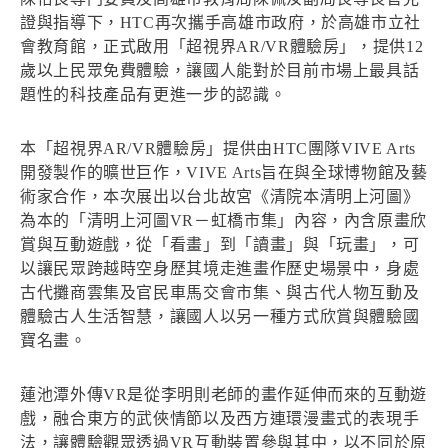
證與指導下，HTC再次攜手高雄市政府，於高雄市立社
會教育館，正式啟用「超視界AR/VR體驗房」，提供12
歲以上民眾免費體驗，讓國人能對於目前市場上最具話
題性的科技產品有更進一步的認識。
本「超視界AR/VR體驗房」提供由HTC團隊VIVE Arts
開發製作的曠世巨作，VIVE Arts旨在與全球博物館及藝
術家合作，本次展出以台北故宮《清院本清明上河圖》
為本的「清明上河圖VR－虹橋市集」內容，內含原畫欣
賞與互動遊戲，從「看畫」到「讀畫」與「玩畫」，可
以讓民眾跨越時空身歷其境走進畫作歷史場景中，身處
古代攤商雲集及官民車馬交會市集、與古代人物互動及
體驗古人生活智慧，讓國人以另一種方式欣賞與體驗國
寶名畫。
蓮池潭外傳VR是從李明則老師的畫作延伸而來的互動遊
戲，融合東方的武俠情節以及西方連環漫畫式的表現手
法，讓體驗觀眾透過VR互動裝置參與其中，以不同於原