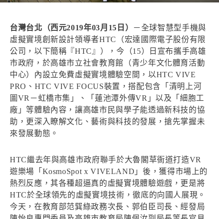
台灣台北（西元2019年03月15日）
－全球智慧型手機與
虛擬實境創新設計領導者HTC（宏達國際電子股份有限
公司，以下簡稱『HTC』），今（15）日宣布攜手高雄
市政府，於高雄市立社會教育館（青少年文化體育活動
中心）內設立免費虛擬實境體驗空間，以HTC VIVE
PRO、HTC VIVE FOCUS裝置，搭配包含「清明上河
圖VR－虹橋市集」、「蓮池潭外傳VR」以及「細胞工
廠」等體驗內容，讓高雄市民與學子能透過新科技的協
助，更深入瞭解文化、藝術與科技的發展，搶先掌握未
來發展動態。
HTC繼去年與高雄市政府聯手於大魯閣草衙道打造VR
遊樂場「KosmoSpot x VIVELAND」後，獲得市場上的
熱烈反應，其各種超逼真的虛擬實境體驗遊戲，更是將
HTC於全球領先的虛擬實境技術，徹底的向國人展現。
今天，在教育部范巽綠政務次長、郭伯臣司長、經發局
陳怡良專門委員及高雄市教育局陳佩汝副局長等長官見