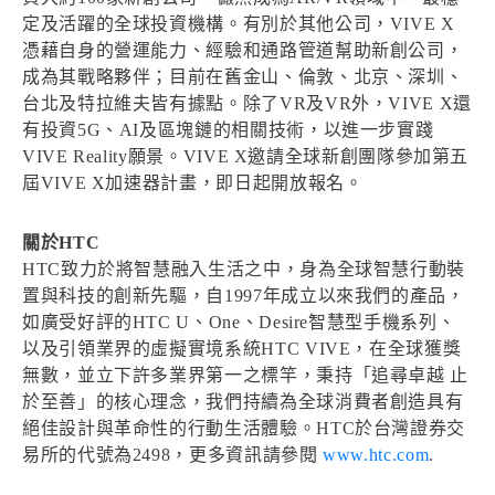
定及活躍的全球投資機構。有別於其他公司，VIVE X
憑藉自身的營運能力、經驗和通路管道幫助新創公司，
成為其戰略夥伴；目前在舊金山、倫敦、北京、深圳、
台北及特拉維夫皆有據點。除了VR及VR外，VIVE X還
有投資5G、AI及區塊鏈的相關技術，以進一步實踐
VIVE Reality願景。VIVE X邀請全球新創團隊參加第五
屆VIVE X加速器計畫，即日起開放報名。
關於HTC
HTC致力於將智慧融入生活之中，身為全球智慧行動裝
置與科技的創新先驅，自1997年成立以來我們的產品，
如廣受好評的HTC U、One、Desire智慧型手機系列、
以及引領業界的虛擬實境系統HTC VIVE，在全球獲獎
無數，並立下許多業界第一之標竿，秉持「追尋卓越 止
於至善」的核心理念，我們持續為全球消費者創造具有
絕佳設計與革命性的行動生活體驗。HTC於台灣證券交
易所的代號為2498，更多資訊請參閱
www.htc.com
.