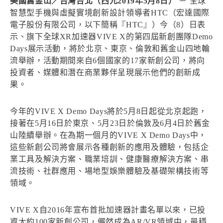
美國舊金山／台灣台北（西元2019年5月8日）
－ 全球
智慧型手機與虛擬實境創新設計領導者HTC（宏達國際
電子股份有限公司，以下簡稱『HTC』）今（8）日表
示、旗下全球XR加速器VIVE X的第四屆新創團隊Demo
Days展示活動，將於北京、東京、倫敦和舊金山四地輪
流舉辦，活動期間來自6個國家的17家新創公司，將向
投資者、媒體和潛在商業夥伴呈現展示他們的創新成
果。
今年的VIVE X Demo Days將於5月8日起從北京起跑，
接著在5月16日於東京、5月23日於倫敦及6月4日於舊金
山陸續舉辦。在為期一個月的VIVE X Demo Days中，
這些新創公司將會展示各種創新的應用及體驗，包括企
業工具及解決方案、職業培訓、健康醫療解決方案、串
流技術、社群應用、場地型娛樂體驗及基礎架構技術等
領域。
VIVE X自2016年宣布首批加速器計畫名單以來，已投
資大約100家新創公司，儼然成為AR/VR領域中，最穩