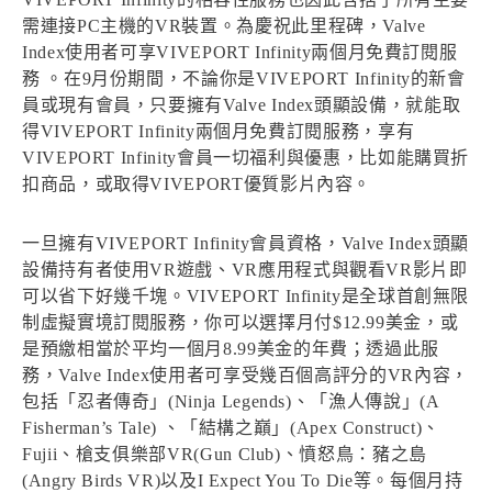
需連接PC主機的VR裝置。為慶祝此里程碑，Valve
Index使用者可享VIVEPORT Infinity兩個月免費訂閱服
務 。在9月份期間，不論你是VIVEPORT Infinity的新會
員或現有會員，只要擁有Valve Index頭顯設備，就能取
得VIVEPORT Infinity兩個月免費訂閱服務，享有
VIVEPORT Infinity會員一切福利與優惠，比如能購買折
扣商品，或取得VIVEPORT優質影片內容。
一旦擁有VIVEPORT Infinity會員資格，Valve Index頭顯
設備持有者使用VR遊戲、VR應用程式與觀看VR影片即
可以省下好幾千塊。VIVEPORT Infinity是全球首創無限
制虛擬實境訂閱服務，你可以選擇月付$12.99美金，或
是預繳相當於平均一個月8.99美金的年費；透過此服
務，Valve Index使用者可享受幾百個高評分的VR內容，
包括「忍者傳奇」(Ninja Legends)、「漁人傳說」(A
Fisherman’s Tale) 、「結構之巔」(Apex Construct)、
Fujii、槍支俱樂部VR(Gun Club)、憤怒鳥：豬之島
(Angry Birds VR)以及I Expect You To Die等。每個月持